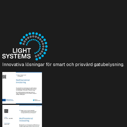
96%
Kundnöjdhet
30+
Svenska kommuner
25 år
Branscherfarenhet
Innovativa lösningar för smart och prisvärd gatubelysning.